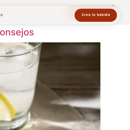
rea tu bebida
CREA TU BEBIDA
to
Crea tu bebida
consejos