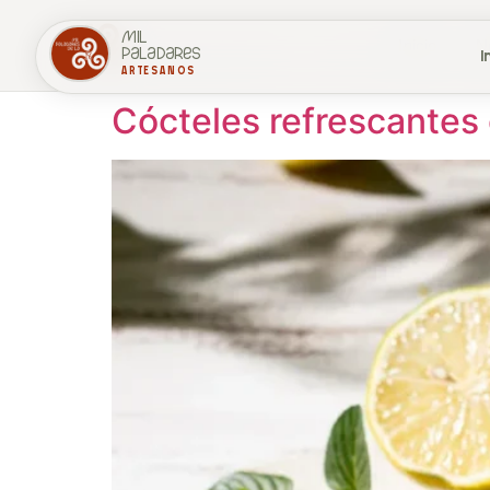
Etiqueta:
crema d
mil
Inicio
N
paladares
I
ARTESANOS
Cócteles refrescantes 