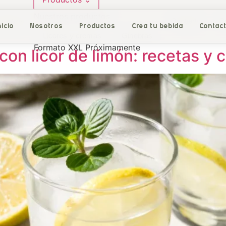
Nuestros productos
e limon
osotros
Contacto
C
nicio
Nosotros
Productos
Crea tu bebida
Contac
Licores y cremas
Ginebras
Formato XXL
Próximamente
con licor de limón: recetas y 